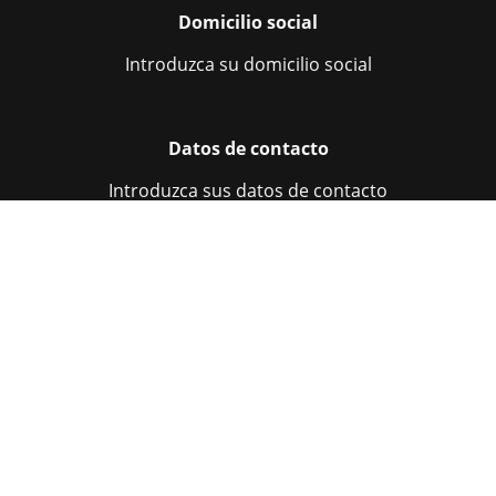
Domicilio social
Introduzca su domicilio social
Datos de contacto
Introduzca sus datos de contacto
Número de identificación de la empresa
Introduzca el número de identificación de su empresa
Número de IVA
Introduzca su número de IVA